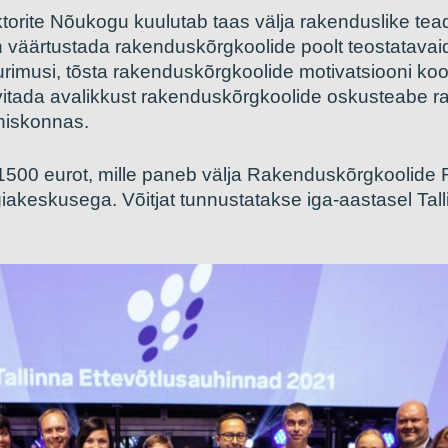
orite Nõukogu kuulutab taas välja rakenduslike tea
n väärtustada rakenduskõrgkoolide poolt teostatavai
urimusi, tõsta rakenduskõrgkoolide motivatsiooni koo
avitada avalikkust rakenduskõrgkoolide oskusteabe 
hiskonnas.
1500 eurot, mille paneb välja Rakenduskõrgkoolide 
iakeskusega. Võitjat tunnustatakse iga-aastasel Tal