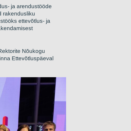
dus- ja arendustööde
d rakendusliku
stööks ettevõtlus- ja
rakendamisest
Rektorite Nõukogu
linna Ettevõtluspäeval