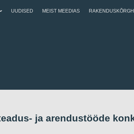
UUDISED
MEIST MEEDIAS
RAKENDUSKÕRGH
teadus- ja arendustööde kon