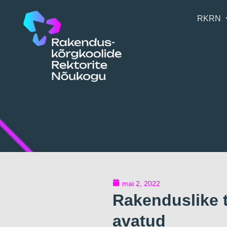
RKRN
mai 2, 2022
Rakenduslike 
avatud