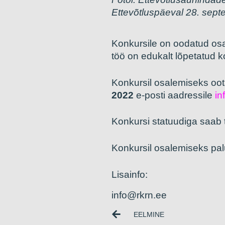
Ettevõtluspäeval 28. sep
Konkursile on oodatud osa
töö on edukalt lõpetatud k
Konkursil osalemiseks oot
2022
e-posti aadressile
in
Konkursi statuudiga saab
Konkursil osalemiseks palu
Lisainfo:
info@rkrn.ee
EELMINE