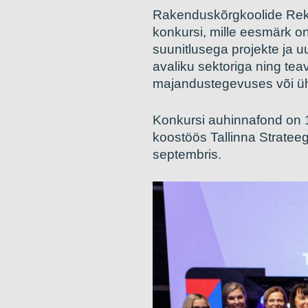
Rakenduskõrgkoolide Rekt
konkursi, mille eesmärk o
suunitlusega projekte ja u
avaliku sektoriga ning te
majandustegevuses või ü
Konkursi auhinnafond on 
koostöös Tallinna Strateeg
septembris.