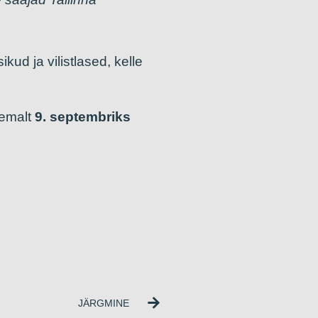
d ja vilistlased, kelle
jemalt
9. septembriks
JÄRGMINE