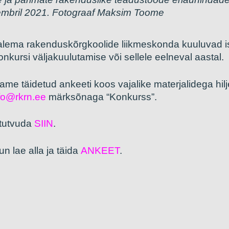
tembril 2021. Fotograaf Maksim Toome
lema rakenduskõrgkoolide liikmeskonda kuuluvad isiku
onkursi väljakuulutamise või sellele eelneval aastal.
ame täidetud ankeeti koos vajalike materjalidega hil
fo@rkrn.ee
märksõnaga “Konkurss”.
 tutvuda
SIIN
.
n lae alla ja täida
ANKEET
.