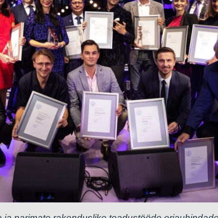
e ja parimate rakenduslike teadustööde eriauhindade